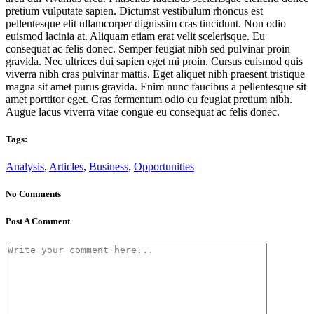
pretium vulputate sapien. Dictumst vestibulum rhoncus est
pellentesque elit ullamcorper dignissim cras tincidunt. Non odio
euismod lacinia at. Aliquam etiam erat velit scelerisque. Eu
consequat ac felis donec. Semper feugiat nibh sed pulvinar proin
gravida. Nec ultrices dui sapien eget mi proin. Cursus euismod quis
viverra nibh cras pulvinar mattis. Eget aliquet nibh praesent tristique
magna sit amet purus gravida. Enim nunc faucibus a pellentesque sit
amet porttitor eget. Cras fermentum odio eu feugiat pretium nibh.
Augue lacus viverra vitae congue eu consequat ac felis donec.
Tags:
Analysis
,
Articles
,
Business
,
Opportunities
No Comments
Post A Comment