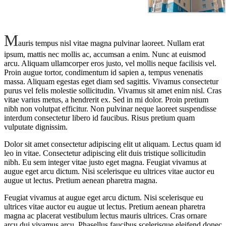
M
auris tempus nisl vitae magna pulvinar laoreet. Nullam erat
ipsum, mattis nec mollis ac, accumsan a enim. Nunc at euismod
arcu. Aliquam ullamcorper eros justo, vel mollis neque facilisis vel.
Proin augue tortor, condimentum id sapien a, tempus venenatis
massa. Aliquam egestas eget diam sed sagittis. Vivamus consectetur
purus vel felis molestie sollicitudin. Vivamus sit amet enim nisl. Cras
vitae varius metus, a hendrerit ex. Sed in mi dolor. Proin pretium
nibh non volutpat efficitur. Non pulvinar neque laoreet suspendisse
interdum consectetur libero id faucibus. Risus pretium quam
vulputate dignissim.
Dolor sit amet consectetur adipiscing elit ut aliquam. Lectus quam id
leo in vitae. Consectetur adipiscing elit duis tristique sollicitudin
nibh. Eu sem integer vitae justo eget magna. Feugiat vivamus at
augue eget arcu dictum. Nisi scelerisque eu ultrices vitae auctor eu
augue ut lectus. Pretium aenean pharetra magna.
Feugiat vivamus at augue eget arcu dictum. Nisi scelerisque eu
ultrices vitae auctor eu augue ut lectus. Pretium aenean pharetra
magna ac placerat vestibulum lectus mauris ultrices. Cras ornare
arcu dui vivamus arcu. Phasellus faucibus scelerisque eleifend donec