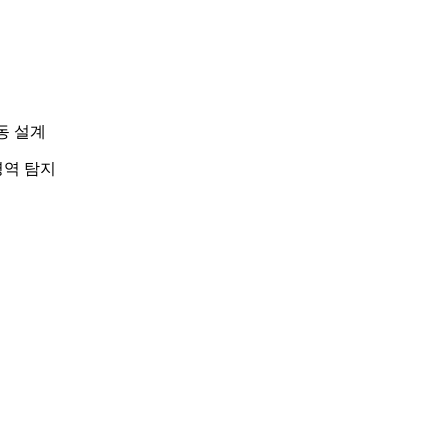
동 설계
영역 탐지