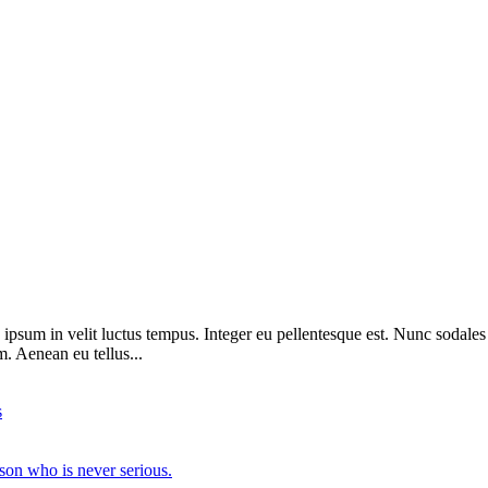
 ipsum in velit luctus tempus. Integer eu pellentesque est. Nunc sodales
im. Aenean eu tellus...
s
erson who is never serious.