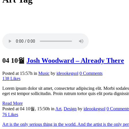
04 10월
Josh Woodward – Already There
Posted at 15:57h
in
Music
by
ideookegsol
0 Comments
138
Likes
Lorem ipsum dolor sit amet, consectetur adipiscing elit. Morbi sodales
eget est tempor sollicitudin. Proin rutrum tortor quis elit porta digniss
Read More
Posted at 04 10월, 15:50h
in
Art
,
Design
by
ideookegsol
0 Comment
76
Likes
Art is the only serious thing in the world. And the artist is the only p