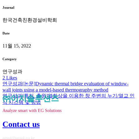
Journal
한국건축친환경설비학회
Date
11월 15, 2022
Category
연구성과
2
Likes
연구성과
[논문]Dynamic thermal bridge evaluation of window-
wall joints using a model-based thermography method
연구성과
[특허_출원]열화상을 이용한 창 주변의 누기/열교 인
㈜이지솔루션즈
식 시스템 및 방법
Analyze smart with EG Solutions
Contact us
egsol@egsol.co.kr