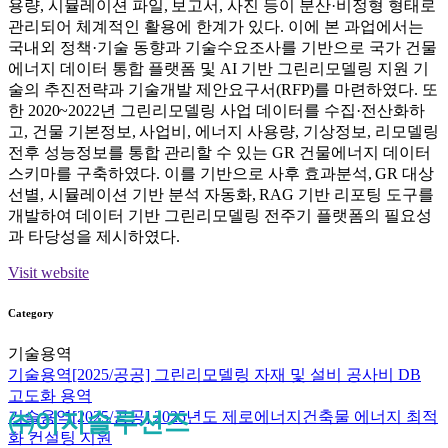
용량
,
시뮬레이션 파일
,
보고서
,
사진 등이 분산
·
비정형 형태로
관리되어 체계적인 활용에 한계가 있다
.
이에 본 과업에서는
국내외 정책
·
기술 동향과 기술수요조사를 기반으로 국가 건물
에너지 데이터 통합 플랫폼 및
AI
기반 그린리모델링 지원 기
술의 추진전략과 기술개발 제안요구서
(RFP)
를 마련하였다
.
또
한
2020~2022
년 그린리모델링 사업 데이터를 수집
·
전산화하
고
,
건물 기본정보
,
사업비
,
에너지 사용량
,
기상정보
,
리모델링
전후 성능정보를 통합 관리할 수 있는
GR
건물에너지 데이터
스키마를 구축하였다
.
이를 기반으로 사후 효과분석
, GR
대상
선별
,
시뮬레이션 기반 분석 자동화
, RAG
기반 리포팅 도구를
개발하여 데이터 기반 그린리모델링 전주기 플랫폼의 필요성
과 타당성을 제시하였다
.
Visit website
Category
기술용역
기술용역
[2025/공공] 그린리모델링 자재 및 설비 공사비 DB
고도화 용역
기술용역
㈜이지솔루션즈
[2025/공공] 2025년도 제로에너지건축물 에너지 최적
화 컨설팅 지원